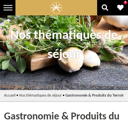
0
Nos thématiques de
séjour
Accueil
•
Nos thématiques de séjour
•
Gastronomie & Produits du Terroir
Gastronomie & Produits du