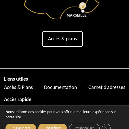
Accès & plans
Liens utiles
Accès & Plans
Documentation
Carnet d’adresses
Accès rapide
Destination
Nos thématiques de séjour
Boîte à outils
Nous utilisons des cookies pour vous offrir la meilleure expérience sur
notre site.
Close GDPR C
Tout accepter
Tout refuser
Personnaliser