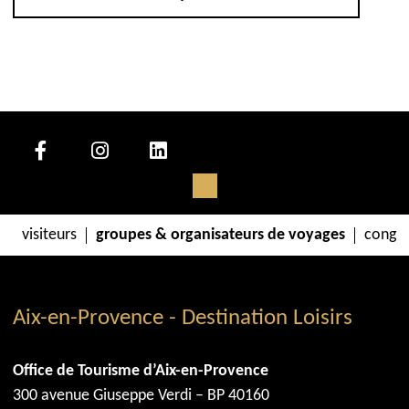
visiteurs
groupes & organisateurs de voyages
congrè
Aix-en-Provence - Destination Loisirs
Office de Tourisme d’Aix-en-Provence
300 avenue Giuseppe Verdi – BP 40160